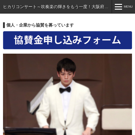
ヒカリコンサート～吹奏楽の輝きをもう一度！大阪府中学校・高等学校吹奏楽フェスティバル2020～
MENU
MENU
個人・企業から協賛を募っています
HOME
ABOUT
ヒカリコンサートについて
PROGRAM
NEWS
ACCESS
CONTACT